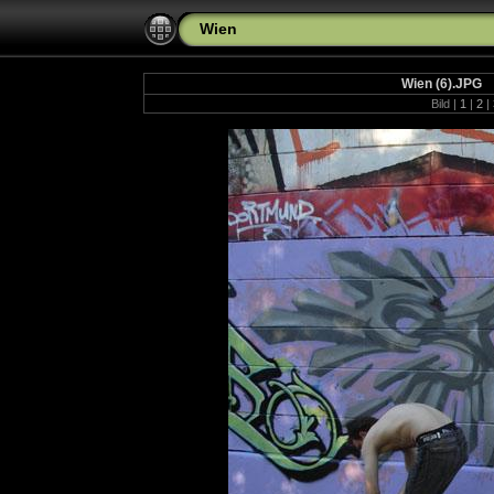
Wien
Wien (6).JPG
Bild |
1
|
2
|