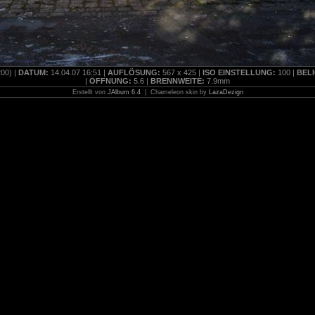
00) |
DATUM:
14.04.07 16:51 |
AUFLÖSUNG:
567 x 425 |
ISO EINSTELLUNG:
100 |
BEL
|
ÖFFNUNG:
5.6 |
BRENNWEITE:
7.9mm
Erstellt von
JAlbum 6.4
| Chameleon skin by
LazaDezign