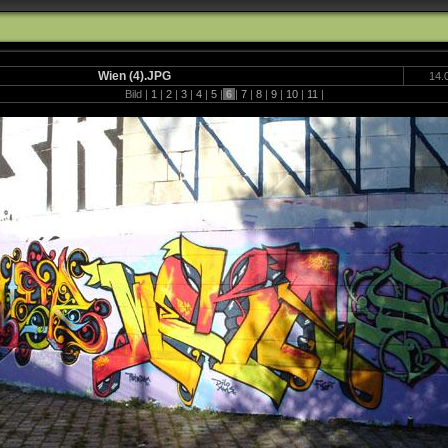
Wien (4).JPG
14.
Bild |
1
|
2
|
3
|
4
|
5
|
6
|
7
|
8
|
9
|
10
|
11
|