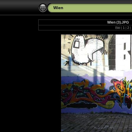
Wien
Wien (3).JPG
Bild |
1
|
2
|